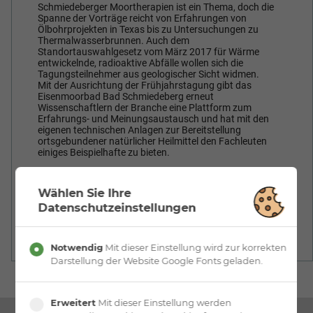
Schmiedeberger Moortherapien ist ein Thema, doch die
Spanne der Vorträge reicht von Erfahrungen von
Ölbohrprojekten in Texas bis zu Untersuchungen zu
Thermalwasserbrunnen. Auch dem
Standortauswahlgesetz vom März 2017 für Wärme
entwickelnde, radioaktive Abfälle wollen sich die
Tagungsteilnehmer aus geologischer Sicht widmen.
Mit der Ausrichtung der Frühjahrstagung gibt das
Eisenmoorbad Bad Schmiedeberg erneut
Wissenschaftlern der Branche eine Plattform zum
Erfahrungs- und Meinungsaustausch und hat mit den
eigenen technischen Anlagen zur Bereitstellung
ortsgebundener natürlicher Heilmittel den Fachleuten
einiges Beispielhafte zu bieten.
Wählen Sie Ihre
Datenschutzeinstellungen
Zurück
Notwendig
Mit dieser Einstellung wird zur korrekten
Darstellung der Website Google Fonts geladen.
Erweitert
Mit dieser Einstellung werden