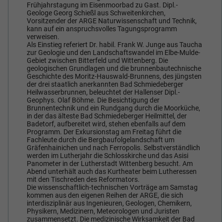
Frühjahrstagung im Eisenmoorbad zu Gast. Dipl.-
Geologe Georg Schießl aus Schweitenkirchen,
Vorsitzender der ARGE Naturwissenschaft und Technik,
kann auf ein anspruchsvolles Tagungsprogramm
verweisen.
Als Einstieg referiert Dr. habil. Frank W. Junge aus Taucha
zur Geologie und den Landschaftswandel im Elbe-Mulde-
Gebiet zwischen Bitterfeld und Wittenberg. Die
geologischen Grundlagen und die brunnenbautechnische
Geschichte des Moritz-Hauswald-Brunnens, des jüngsten
der drei staatlich anerkannten Bad Schmiedeberger
Heilwasserbrunnen, beleuchtet der Hallenser Dipl.-
Geophys. Olaf Böhme. Die Besichtigung der
Brunnentechnik und ein Rundgang durch die Moorküche,
in der das älteste Bad Schmiedeberger Heilmittel, der
Badetorf, aufbereitet wird, stehen ebenfalls auf dem
Programm. Der Exkursionstag am Freitag führt die
Fachleute durch die Bergbaufolgelandschaft um
Gräfenhainichen und nach Ferropolis. Selbstverständlich
werden im Lutherjahr die Schlosskirche und das Asisi
Panometer in der Lutherstadt Wittenberg besucht. Am
Abend unterhält auch das Kurtheater beim Lutheressen
mit den Tischreden des Reformators.
Die wissenschaftlich-technischen Vorträge am Samstag
kommen aus den eigenen Reihen der ARGE, die sich
interdisziplinär aus Ingenieuren, Geologen, Chemikern,
Physikern, Medizinern, Meteorologen und Juristen
zusammensetzt. Die medizinische Wirksamkeit der Bad