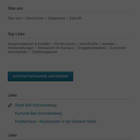
Über uns
Navigation
Über uns
Geschichte
Gegenwart
Zukunft
überspringen
Top-Links
Navigation
Ansprechpartner & Kontakt
Private Kuren
Unterkünfte
Anreise
überspringen
Veranstaltungen
Restaurant im Kurhaus
Gruppenangebote
Gutschein
verschenken
Stellenangebote
KONTAKTAUFNAHME ANFORDERN
Links
Stadt Bad Schmiedeberg
Kurhotel Bad Schmiedeberg
Paddelmann - Kajakverleih in der Dübener Heide
Links