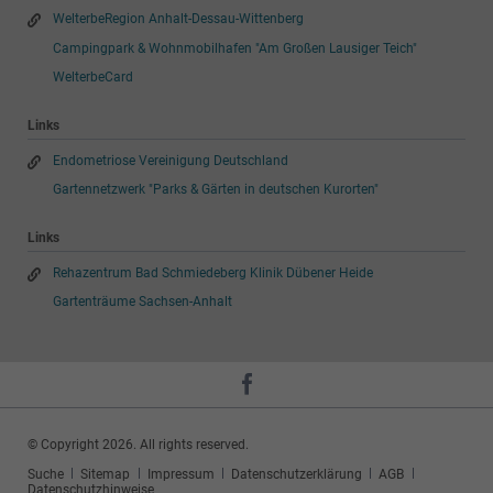
WelterbeRegion Anhalt-Dessau-Wittenberg
Campingpark & Wohnmobilhafen "Am Großen Lausiger Teich"
WelterbeCard
Links
Endometriose Vereinigung Deutschland
Gartennetzwerk "Parks & Gärten in deutschen Kurorten"
Links
Rehazentrum Bad Schmiedeberg Klinik Dübener Heide
Gartenträume Sachsen-Anhalt
© Copyright 2026. All rights reserved.
Navigation
Suche
Sitemap
Impressum
Datenschutzerklärung
AGB
überspringen
Datenschutzhinweise