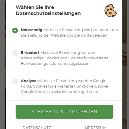
Wählen Sie Ihre
Datenschutzeinstellungen
Notwendig
Mit dieser Einstellung wird zur korrekten
Darstellung der Website Google Fonts geladen.
Erweitert
Mit dieser Einstellung werden
notwendige Cookies und Cookies für erweiterte
Funktionen geladen und zugelassen.
Analyse
Mit dieser Einstellung werden Google
Fonts, Cookies für erweiterte Funktionen, sowie
Google Analytics geladen und zugelassen.
DATENSCHUTZ
IMPRESSUM