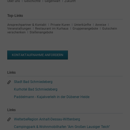
Navigation
Über uns
Geschichte
Gegenwart
Zukunft
überspringen
Top-Links
Navigation
Ansprechpartner & Kontakt
Private Kuren
Unterkünfte
Anreise
überspringen
Veranstaltungen
Restaurant im Kurhaus
Gruppenangebote
Gutschein
verschenken
Stellenangebote
KONTAKTAUFNAHME ANFORDERN
Links
Stadt Bad Schmiedeberg
Kurhotel Bad Schmiedeberg
Paddelmann - Kajakverleih in der Dübener Heide
Links
WelterbeRegion Anhalt-Dessau-Wittenberg
Campingpark & Wohnmobilhafen "Am Großen Lausiger Teich"