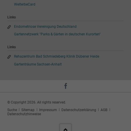
WelterbeCard
Links
Endometriose Vereinigung Deutschland
Gartennetzwerk "Parks & Gärten in deutschen Kurorten"
Links
Rehazentrum Bad Schmiedeberg Klinik Dübener Heide
Gartenträume Sachsen-Anhalt
© Copyright 2026. All rights reserved.
Navigation
Suche
Sitemap
Impressum
Datenschutzerklärung
AGB
überspringen
Datenschutzhinweise