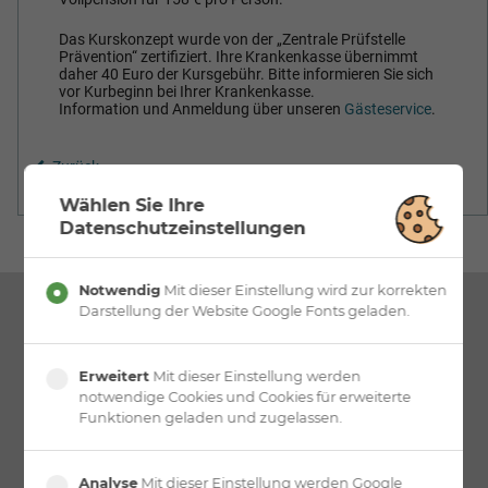
Das Kurskonzept wurde von der „Zentrale Prüfstelle
Prävention“ zertifiziert. Ihre Krankenkasse übernimmt
daher 40 Euro der Kursgebühr. Bitte informieren Sie sich
vor Kurbeginn bei Ihrer Krankenkasse.
Information und Anmeldung über unseren
Gästeservice
.
Zurück
Wählen Sie Ihre
Datenschutzeinstellungen
Notwendig
Mit dieser Einstellung wird zur korrekten
Darstellung der Website Google Fonts geladen.
Erweitert
Mit dieser Einstellung werden
notwendige Cookies und Cookies für erweiterte
Funktionen geladen und zugelassen.
Analyse
Mit dieser Einstellung werden Google