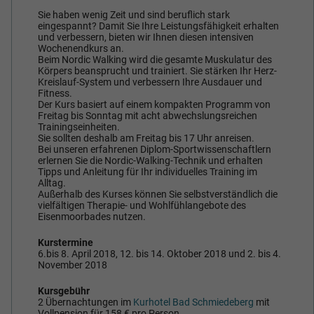
Sie haben wenig Zeit und sind beruflich stark
eingespannt? Damit Sie Ihre Leistungsfähigkeit erhalten
und verbessern, bieten wir Ihnen diesen intensiven
Wochenendkurs an.
Beim Nordic Walking wird die gesamte Muskulatur des
Körpers beansprucht und trainiert. Sie stärken Ihr Herz-
Kreislauf-System und verbessern Ihre Ausdauer und
Fitness.
Der Kurs basiert auf einem kompakten Programm von
Freitag bis Sonntag mit acht abwechslungsreichen
Trainingseinheiten.
Sie sollten deshalb am Freitag bis 17 Uhr anreisen.
Bei unseren erfahrenen Diplom-Sportwissenschaftlern
erlernen Sie die Nordic-Walking-Technik und erhalten
Tipps und Anleitung für Ihr individuelles Training im
Alltag.
Außerhalb des Kurses können Sie selbstverständlich die
vielfältigen Therapie- und Wohlfühlangebote des
Eisenmoorbades nutzen.
Kurstermine
6.bis 8. April 2018, 12. bis 14. Oktober 2018 und 2. bis 4.
November 2018
Kursgebühr
2 Übernachtungen im
Kurhotel Bad Schmiedeberg
mit
Vollpension für 158 € pro Person.