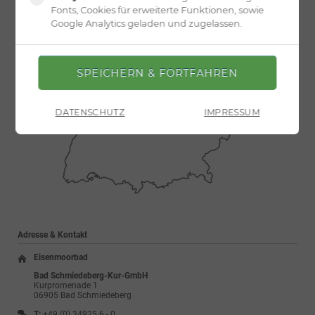
Fonts, Cookies für erweiterte Funktionen, sowie
Google Analytics geladen und zugelassen.
DATENSCHUTZ
IMPRESSUM
Adresse & Kontakt
Eisenmoorbad
Bad Schmiedeberg-Kur-GmbH
Kurpromenade 1
06905 Bad Schmiedeberg
T:
+49 (0) 34925 6 - 0