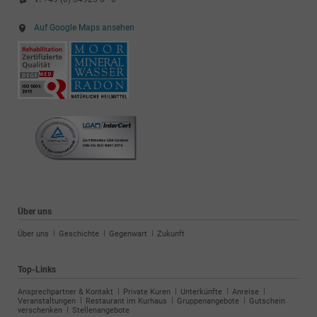
Auf Google Maps ansehen
Über uns
Navigation
Über uns
Geschichte
Gegenwart
Zukunft
überspringen
Top-Links
Navigation
Ansprechpartner & Kontakt
Private Kuren
Unterkünfte
Anreise
überspringen
Veranstaltungen
Restaurant im Kurhaus
Gruppenangebote
Gutschein
verschenken
Stellenangebote