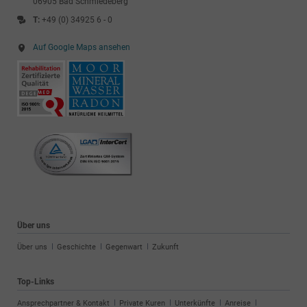
06905 Bad Schmiedeberg
T:
+49 (0) 34925 6 - 0
Auf Google Maps ansehen
Über uns
Navigation
Über uns
Geschichte
Gegenwart
Zukunft
überspringen
Top-Links
Navigation
Ansprechpartner & Kontakt
Private Kuren
Unterkünfte
Anreise