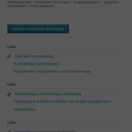
überspringen
Veranstaltungen
Restaurant im Kurhaus
Gruppenangebote
Gutschein
verschenken
Stellenangebote
KONTAKTAUFNAHME ANFORDERN
Links
Stadt Bad Schmiedeberg
Kurhotel Bad Schmiedeberg
Paddelmann - Kajakverleih in der Dübener Heide
Links
WelterbeRegion Anhalt-Dessau-Wittenberg
Campingpark & Wohnmobilhafen "Am Großen Lausiger Teich"
WelterbeCard
Links
Endometriose Vereinigung Deutschland