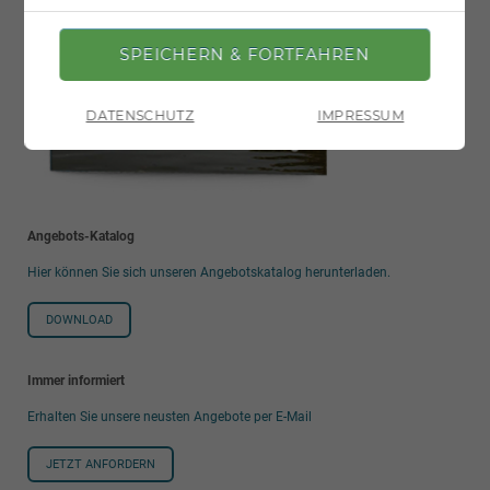
DATENSCHUTZ
IMPRESSUM
Angebots-Katalog
Hier können Sie sich unseren Angebotskatalog herunterladen.
DOWNLOAD
Immer informiert
Erhalten Sie unsere neusten Angebote per E-Mail
JETZT ANFORDERN