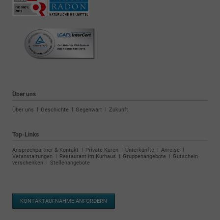
Über uns
Navigation
Über uns
Geschichte
Gegenwart
Zukunft
überspringen
Top-Links
Navigation
Ansprechpartner & Kontakt
Private Kuren
Unterkünfte
Anreise
überspringen
Veranstaltungen
Restaurant im Kurhaus
Gruppenangebote
Gutschein
verschenken
Stellenangebote
KONTAKTAUFNAHME ANFORDERN