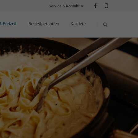
Service & Kontakt
Navigation
Navigation
überspringen
überspringen
& Freizeit
Begleitpersonen
Karriere
ühlangebote
Kliniken
Gesundheit und Erlebnis
taltungen
isterkonzerte
gewoche
Klinik1
Gartenträume
bende im Café Piano
hnpakete
Klinik2
Advent in Bad
Schmiedeberg
nabend
Für die Festtage
Sonderangebote
Wir
iano
machen sie Fit!
Unsere Arrangements
k
2026
hmiedeberg
kungen