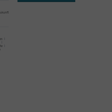
ukunft
en
te
e