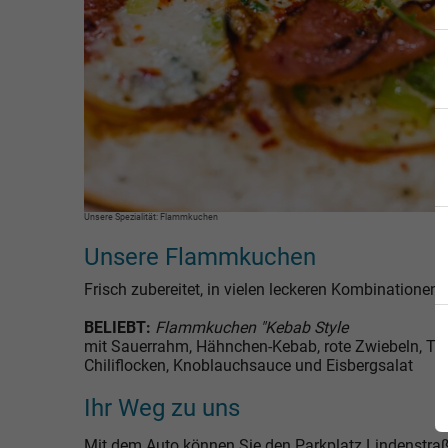
Unsere Spezialität: Flammkuchen
Unsere Flammkuchen
Frisch zubereitet, in vielen leckeren Kombinationen.
BELIEBT:
Flammkuchen "Kebab Style
mit Sauerrahm, Hähnchen-Kebab, rote Zwiebeln, To
Chiliflocken, Knoblauchsauce und Eisbergsalat
Ihr Weg zu uns
Mit dem Auto können Sie den Parkplatz Lindenstraß