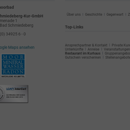
moorbad
Navigation
Über uns
Geschichte
Gegenwart
Z
chmiedeberg-Kur-GmbH
überspringen
omenade 1
Bad Schmiedeberg
Top-Links
(0) 34925 6 - 0
Navigation
Ansprechpartner & Kontakt
Private Kur
ogle Maps ansehen
überspringen
Unterkünfte
Anreise
Veranstaltungen
Restaurant im Kurhaus
Gruppenangebo
Gutschein verschenken
Stellenangebot