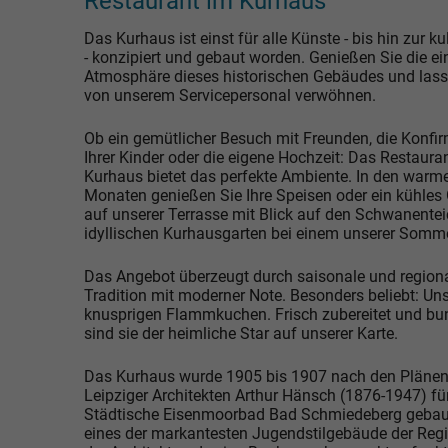
Restaurant im Kurhaus
Das Kurhaus ist einst für alle Künste - bis hin zur k
- konzipiert und gebaut worden. Genießen Sie die e
Atmosphäre dieses historischen Gebäudes und lass
von unserem Servicepersonal verwöhnen.
Ob ein gemütlicher Besuch mit Freunden, die Konfi
Ihrer Kinder oder die eigene Hochzeit: Das Restaura
Kurhaus bietet das perfekte Ambiente. In den warm
Monaten genießen Sie Ihre Speisen oder ein kühles
auf unserer Terrasse mit Blick auf den Schwanentei
idyllischen Kurhausgarten bei einem unserer Somm
Das Angebot überzeugt durch saisonale und region
Tradition mit moderner Note. Besonders beliebt: Un
knusprigen Flammkuchen. Frisch zubereitet und bun
sind sie der heimliche Star auf unserer Karte.
Das Kurhaus wurde 1905 bis 1907 nach den Plänen
Leipziger Architekten Arthur Hänsch (1876-1947) fü
Städtische Eisenmoorbad Bad Schmiedeberg gebaut
eines der markantesten Jugendstilgebäude der Reg