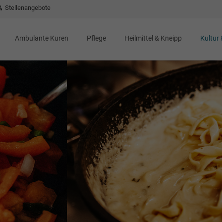
Stellenangebote
Ambulante Kuren
Pflege
Heilmittel & Kneipp
Kultur 
Orthopädie
Kneipp hilft
Gynäkologie
Intensive
RV Fit
Wohlf
Pflegezentrum "Am Kurpark"
Moor
Verans
Kurzprogramme
Zimmer
BS Me
Heilwasser
Pauschale Kneipp-Kur
Endometriose
Massa
Verpflegung
Showa
Fastenwandern
Individuelle Kneipp-Kur
Onkologie
Verwö
Salz
Detoxwoche
Kneipp für einen Tag
Leistungen
Rose
Kneipp
Gesunder Rücken
Dienstleistungen
Kneipp-Therapiezentrum
Behandlungspakete
Kosten
Café P
Gesundheitswoche
Anmeldung und Heimverträge
Kurpar
Bad Schmiedeberg
Freizeitangebote
probieren
Bad Sc
Bad Schmiedeberger
Heimbeirat
Entdec
Salz-Welt
Gesetzliches
Tagesaufenthalte
Häusliche Krankenpflege
Gruppenangebote