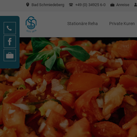
Bad Schmiedeberg
+49 (0) 34925 6-0
Anreise
SUCHEN
Stationäre Reha
Private Kuren
Anschluss-
Klassische Kuren
stationäre medizinische
Frauengesundheit
Rehabilitation
Rehabilitation
Vitalkur
Entspannt durch die
Wechseljahre
Arthrose
Kinderwunsch
Bechterew
Endometriose
Osteoporose
Individualkur &
Wunsch- und Wahlrecht
Rheuma
Gynäkologische
Salz Kur
Nachsorge
Individualkur
Kurse
Unterkünfte