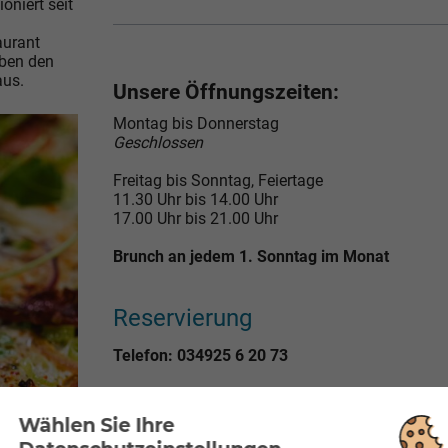
oniert seit
aurant
eben den
aus.
Unsere Öffnungszeiten:
Montag bis Donnerstag
Geschlossen
Freitag bis Sonntag, Feiertage
11.30 Uhr bis 14.00 Uhr
17.00 Uhr bis 21.00 Uhr
Brunch an jedem 1. Sonntag im Monat
Reservierung
Telefon: 034925 6 20 73
E-Mail:
Restaurant-Kurhaus@embs.de
Wählen Sie Ihre