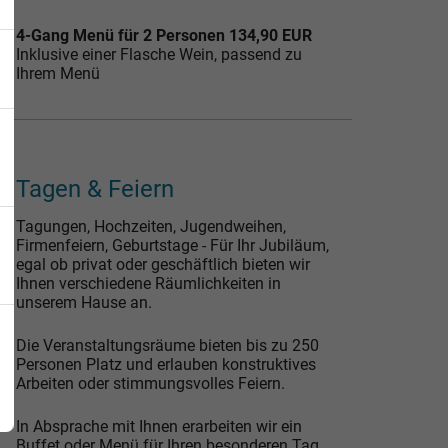
4-Gang Menü für 2 Personen 134,90 EUR
Inklusive einer
Flasche Wein, passend zu
Ihrem Menü
Tagen & Feiern
Tagungen, Hochzeiten, Jugendweihen,
Firmenfeiern, Geburtstage - Für Ihr Jubiläum,
egal ob privat oder geschäftlich bieten wir
Ihnen verschiedene Räumlichkeiten in
unserem Hause an.
Die Veranstaltungsräume bieten bis zu 250
Personen Platz und erlauben konstruktives
Arbeiten oder stimmungsvolles Feiern.
In Absprache mit Ihnen erarbeiten wir ein
Buffet oder Menü für Ihren besonderen Tag,