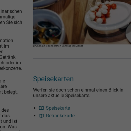
ulinarischen
inmalige
en Sie sich
rmation
nt im
Brunch an jedem ersten Sonntag im Monat
en
 Getränk
ch oder im
erkonzerte.
Speisekarten
ale
sere
Werfen sie doch schon einmal einen Blick in
t belegt,
unsere aktuelle Speisekarte.
Speisekarte
 des
r das
Getränkekarte
 und ist
ion. Was