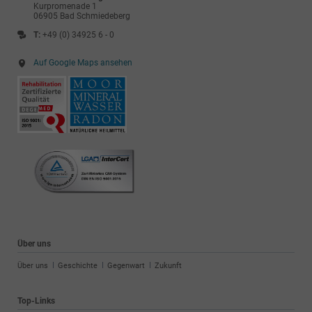
T:
+49 (0) 34925 6 - 0
Auf Google Maps ansehen
Über uns
Navigation
Über uns
Geschichte
Gegenwart
Zukunft
überspringen
Top-Links
Navigation
Ansprechpartner & Kontakt
Private Kuren
Unterkünfte
Anreise
überspringen