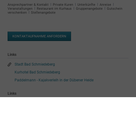
Veranstaltungen
Restaurant im Kurhaus
Gruppenangebote
Gutschein
verschenken
Stellenangebote
KONTAKTAUFNAHME ANFORDERN
Links
Stadt Bad Schmiedeberg
Kurhotel Bad Schmiedeberg
Paddelmann - Kajakverleih in der Dübener Heide
Links
WelterbeRegion Anhalt-Dessau-Wittenberg
Campingpark & Wohnmobilhafen "Am Großen Lausiger Teich"
WelterbeCard
Links
Endometriose Vereinigung Deutschland