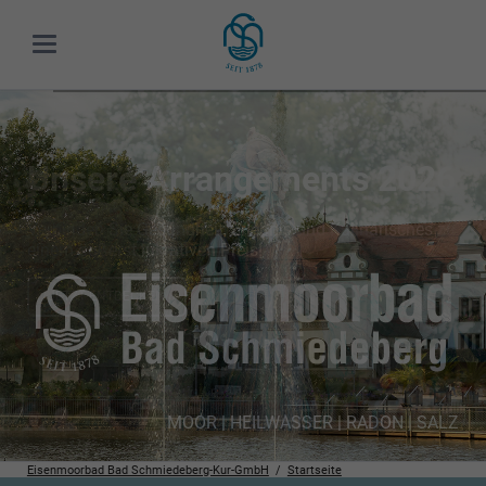
Unsere Arrangements 2026
Verbinden Sie Gesundheit, Erlebnis und Kulinarisches zu
einem äußerst lukrativen Preis!
JETZT ENTDECKEN
Eisenmoorbad Bad Schmiedeberg-Kur-GmbH
Startseite