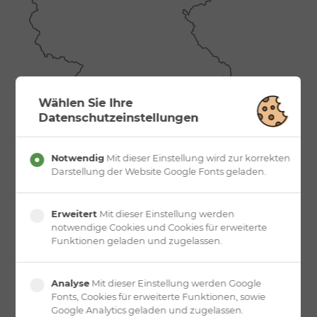
Wählen Sie Ihre
Datenschutzeinstellungen
Notwendig
Mit dieser Einstellung wird zur korrekten
Darstellung der Website Google Fonts geladen.
Adresse & Kontakt
Eisenmoorbad
Erweitert
Mit dieser Einstellung werden
Bad Schmiedeberg-Kur-GmbH
Kurpromenade 1
notwendige Cookies und Cookies für erweiterte
06905 Bad Schmiedeberg
Funktionen geladen und zugelassen.
T:
+49 (0) 34925 6 - 0
Analyse
Mit dieser Einstellung werden Google
Auf Google Maps ansehen
Fonts, Cookies für erweiterte Funktionen, sowie
Google Analytics geladen und zugelassen.